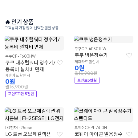
🔥 인기 상품
고객님이 가장 많이 선택한 렌탈 상품
쿠쿠
CP-AE501HW
쿠쿠 냉온정수기
쿠쿠
CP-F603HW
쿠쿠 내추럴워터 정수기/
제휴카드 할인 시
0원
등록비 설치비 면제
월13,900원
제휴카드 할인 시
0원
포인트
8만원
월15,900원
포인트
11만 5천원
LG전자
fh25ese
코웨이
CHPI-7410N
LG 트롬 오브제컬렉션
코웨이 아이콘 얼음정수