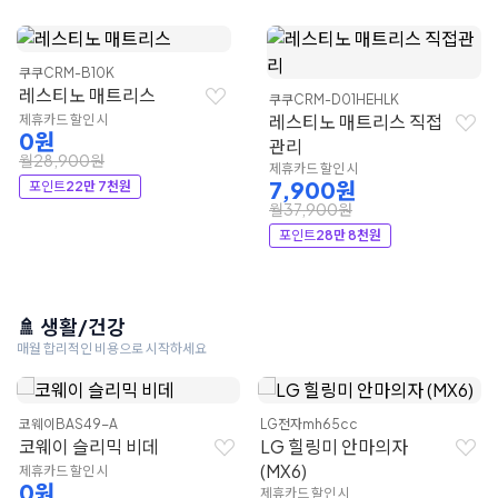
쿠쿠
CRM-B10K
레스티노 매트리스
쿠쿠
CRM-D01HEHLK
레스티노 매트리스 직접
제휴카드 할인 시
0원
관리
월28,900원
제휴카드 할인 시
7,900원
포인트
22만 7천원
월37,900원
포인트
28만 8천원
🚿 생활/건강
매월 합리적인 비용으로 시작하세요
코웨이
BAS49-A
LG전자
mh65cc
코웨이 슬리믹 비데
LG 힐링미 안마의자
(MX6)
제휴카드 할인 시
0원
제휴카드 할인 시