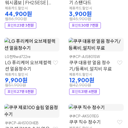
워시콤보 | FH25ESE |
기 스탠다드
LG전자
제휴카드 할인 시
제휴카드 할인 시
44,900원
3,900원
월86,900원
월45,900원
포인트
23만 3천원
포인트
30만 7천원
LG전자
wd722re
쿠쿠
CP-AJS801SW
LG 퓨리케어 오브제컬렉
쿠쿠 대용량 얼음 정수
션 얼음정수기
기/등록비,설치비 무료
제휴카드 할인 시
제휴카드 할인 시
9,900원
12,900원
월51,900원
월42,900원
포인트
27만 5천원
포인트
31만 4천원
쿠쿠
CP-AKS011EG
쿠쿠 직수 정수기
쿠쿠
CP-AHS100HEB