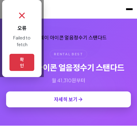
쇼핑토크
.
✗
오류
Failed to
fetch
RENTAL BEST
확
코웨이 아이콘 얼음정수기 스탠다드
인
월 41,310원부터
자세히 보기