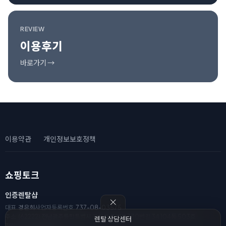
REVIEW
이용후기
바로가기 →
이용약관
개인정보보호정책
쇼핑토크
인증렌탈샵
대표
경은희
사업자등록번호
737-08-03575
주소
(62222) 전남광주통합특별시 광산구 풍영로330번길 34 104동 503호
렌탈 상담센터
전화
010-8111-2182