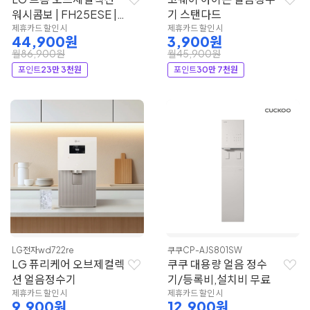
워시콤보 | FH25ESE |
기 스탠다드
LG전자
제휴카드 할인 시
제휴카드 할인 시
44,900원
3,900원
월86,900원
월45,900원
포인트
23만 3천원
포인트
30만 7천원
LG전자
wd722re
쿠쿠
CP-AJS801SW
LG 퓨리케어 오브제컬렉
쿠쿠 대용량 얼음 정수
션 얼음정수기
기/등록비,설치비 무료
제휴카드 할인 시
제휴카드 할인 시
9,900원
12,900원