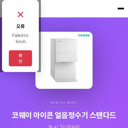
쇼핑토크
.
✗
오류
Failed to
fetch
확
인
RENTAL BEST
코웨이 아이콘 얼음정수기 스탠다드
월 41,310원부터