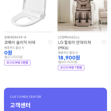
코웨이
BAS49-A
LG전자
mh65cc
코웨이 슬리믹 비데
LG 힐링미 안마의자
(MX6)
제휴카드 할인 시
0원
제휴카드 할인 시
18,900원
월21,900원
월60,900원
포인트
19만 3천원
포인트
19만 7천원
CUSTOMER CENTER
고객센터