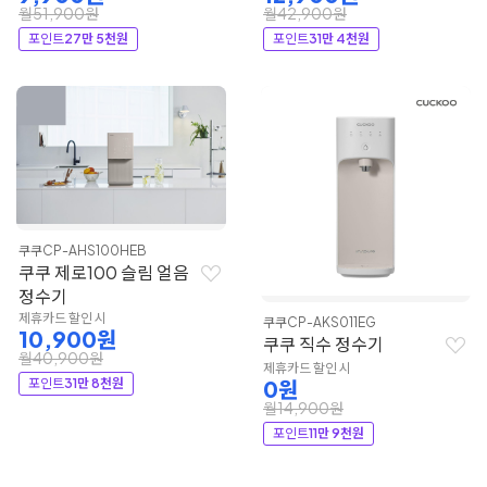
월51,900원
월42,900원
포인트
27만 5천원
포인트
31만 4천원
쿠쿠
CP-AHS100HEB
쿠쿠 제로100 슬림 얼음
정수기
제휴카드 할인 시
쿠쿠
CP-AKS011EG
10,900원
쿠쿠 직수 정수기
월40,900원
제휴카드 할인 시
포인트
31만 8천원
0원
월14,900원
포인트
11만 9천원