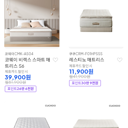
코웨이
CMK-AS04
쿠쿠
CRM-F01HPSSS
코웨이 비렉스 스마트 매
레스티노 매트리스
트리스 S6
제휴카드 할인 시
11,900원
제휴카드 할인 시
39,900원
월41,900원
월81,900원
포인트
30만 9천원
포인트
26만 6천원