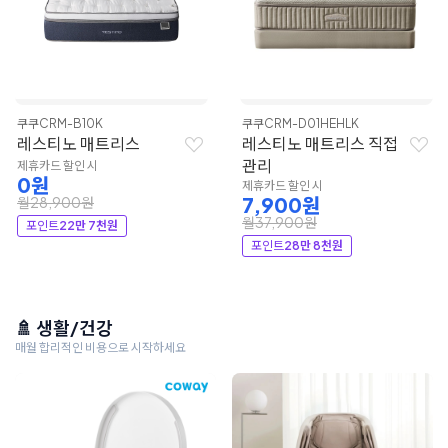
쿠쿠
CRM-B10K
쿠쿠
CRM-D01HEHLK
레스티노 매트리스
레스티노 매트리스 직접
관리
제휴카드 할인 시
0원
제휴카드 할인 시
7,900원
월28,900원
월37,900원
포인트
22만 7천원
포인트
28만 8천원
🚿 생활/건강
매월 합리적인 비용으로 시작하세요