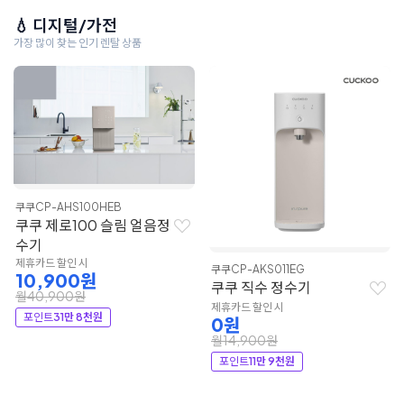
💧 디지털/가전
가장 많이 찾는 인기 렌탈 상품
쿠쿠
CP-AHS100HEB
쿠쿠 제로100 슬림 얼음정
수기
제휴카드 할인 시
쿠쿠
CP-AKS011EG
10,900원
쿠쿠 직수 정수기
월40,900원
제휴카드 할인 시
포인트
31만 8천원
0원
월14,900원
포인트
11만 9천원