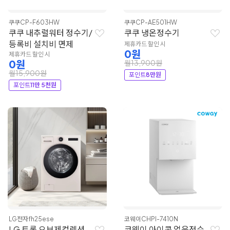
쿠쿠
CP-F603HW
쿠쿠
CP-AE501HW
쿠쿠 내추럴워터 정수기/
쿠쿠 냉온정수기
등록비 설치비 면제
제휴카드 할인 시
0원
제휴카드 할인 시
0원
월13,900원
월15,900원
포인트
8만원
포인트
11만 5천원
LG전자
fh25ese
코웨이
CHPI-7410N
LG 트롬 오브제컬렉션
코웨이 아이콘 얼음정수